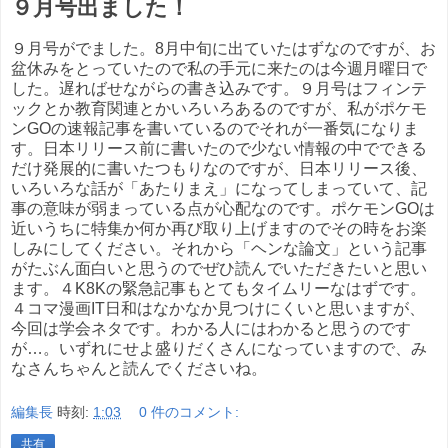
９月号出ました！
９月号がでました。8月中旬に出ていたはずなのですが、お
盆休みをとっていたので私の手元に来たのは今週月曜日で
した。遅ればせながらの書き込みです。９月号はフィンテ
ックとか教育関連とかいろいろあるのですが、私がポケモ
ンGOの速報記事を書いているのでそれが一番気になりま
す。日本リリース前に書いたので少ない情報の中でできる
だけ発展的に書いたつもりなのですが、日本リリース後、
いろいろな話が「あたりまえ」になってしまっていて、記
事の意味が弱まっている点が心配なのです。ポケモンGOは
近いうちに特集か何か再び取り上げますのでその時をお楽
しみにしてください。それから「ヘンな論文」という記事
がたぶん面白いと思うのでぜひ読んでいただきたいと思い
ます。４K8Kの緊急記事もとてもタイムリーなはずです。
４コマ漫画IT日和はなかなか見つけにくいと思いますが、
今回は学会ネタです。わかる人にはわかると思うのです
が…。いずれにせよ盛りだくさんになっていますので、み
なさんちゃんと読んでくださいね。
編集長
時刻:
1:03
0 件のコメント:
共有